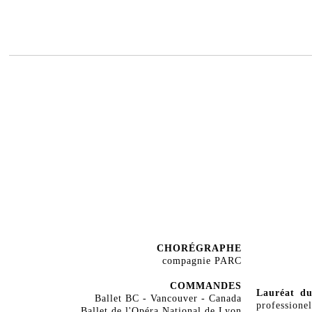
CHORÉGRAPHE
compagnie PARC
COMMANDES
Lauréat d
Ballet BC - Vancouver - Canada
professi
Ballet de l'Opéra National de Lyon