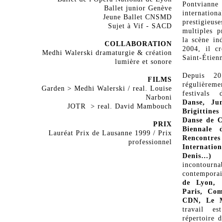
Pontvianne
Ballet junior Genève
internation
Jeune Ballet CNSMD
prestigieu
Sujet à Vif - SACD
multiples p
la scène in
COLLABORATION
2004, il c
Medhi Walerski dramaturgie & création
Saint-Étien
lumière et sonore
Depuis 20
FILMS
régulièrem
Garden > Medhi Walerski / real. Louise
festival
Narboni
Danse, Ju
JOTR > real. David Mambouch
Brigittines
Danse de C
PRIX
Biennale
Lauréat Prix de Lausanne 1999 / Prix
Rencontr
professionnel
Internati
Denis…)
e
incontou
contempor
de Lyon, 
Paris, Com
CDN, Le 
travail e
répertoire 